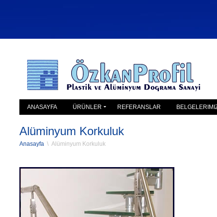
ANASAYFA
ÜRÜNLER
REFERANSLAR
BELGELERIMI
Alüminyum Korkuluk
Anasayfa
\
Alüminyum Korkuluk